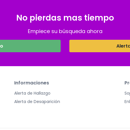
No pierdas mas tiempo
Empiece su búsqueda ahora
go
Alert
Informaciones
Pr
Alerta de Hallazgo
So
Alerta de Desaparición
En