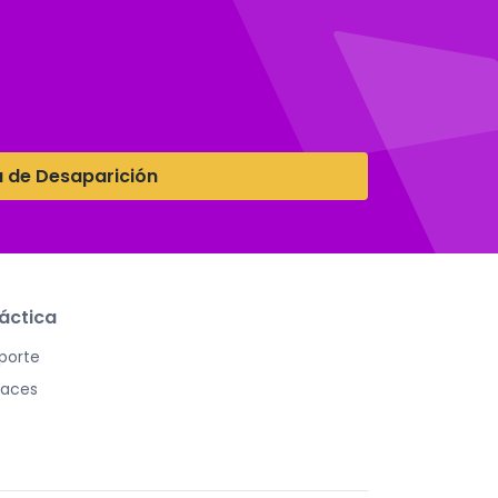
a de Desaparición
áctica
porte
laces