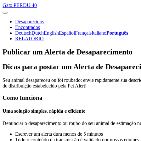
Gato
PERDU 40
Desaparecidos
Encontrados
Deutsch
Dutch
English
Español
Français
Italiano
Português
RELATÓRIO
Publicar um Alerta de Desaparecimento
Dicas para postar um Alerta de Desapare
Seu animal desapareceu ou foi roubado: envie rapidamente sua descri
de distribuição estabelecido pela Pet Alert!
Como funciona
Uma solução simples, rápida e eficiente
Denunciar o desaparecimento ou roubo do seu animal de estimação nun
Escrever um alerta dura menos de 5 minutos
Todo o conteúdo da transmissão é validado por nossas equipes